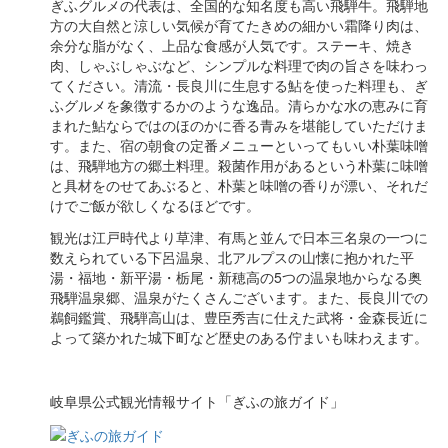
ぎふグルメの代表は、全国的な知名度も高い飛騨牛。飛騨地
方の大自然と涼しい気候が育てたきめの細かい霜降り肉は、
余分な脂がなく、上品な食感が人気です。ステーキ、焼き
肉、しゃぶしゃぶなど、シンプルな料理で肉の旨さを味わっ
てください。清流・長良川に生息する鮎を使った料理も、ぎ
ふグルメを象徴するかのような逸品。清らかな水の恵みに育
まれた鮎ならではのほのかに香る青みを堪能していただけま
す。また、宿の朝食の定番メニューといってもいい朴葉味噌
は、飛騨地方の郷土料理。殺菌作用があるという朴葉に味噌
と具材をのせてあぶると、朴葉と味噌の香りが漂い、それだ
けでご飯が欲しくなるほどです。
観光は江戸時代より草津、有馬と並んで日本三名泉の一つに
数えられている下呂温泉、北アルプスの山懐に抱かれた平
湯・福地・新平湯・栃尾・新穂高の5つの温泉地からなる奥
飛騨温泉郷、温泉がたくさんございます。また、長良川での
鵜飼鑑賞、飛騨高山は、豊臣秀吉に仕えた武将・金森長近に
よって築かれた城下町など歴史のある佇まいも味わえます。
岐阜県公式観光情報サイト「ぎふの旅ガイド」