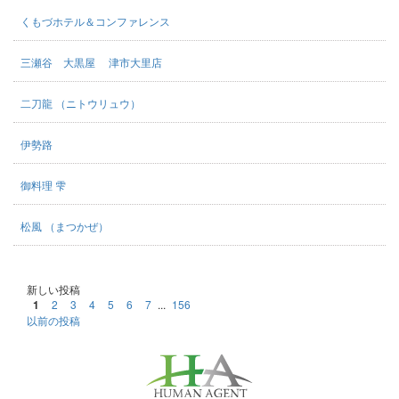
くもづホテル＆コンファレンス
三瀬谷 大黒屋 津市大里店
二刀龍 （ニトウリュウ）
伊勢路
御料理 雫
松風 （まつかぜ）
新しい投稿
1
2
3
4
5
6
7
...
156
以前の投稿