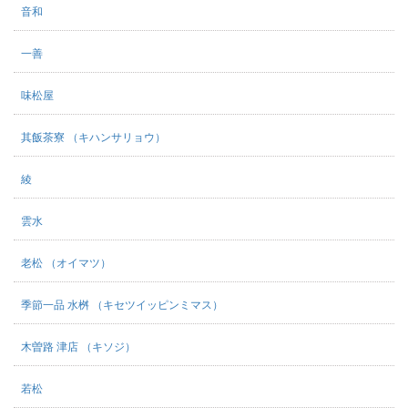
音和
一善
味松屋
其飯茶寮 （キハンサリョウ）
綾
雲水
老松 （オイマツ）
季節一品 水桝 （キセツイッピンミマス）
木曽路 津店 （キソジ）
若松