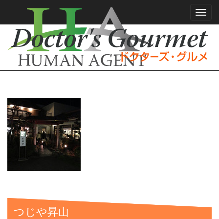
Toggl
navig
つじや昇山