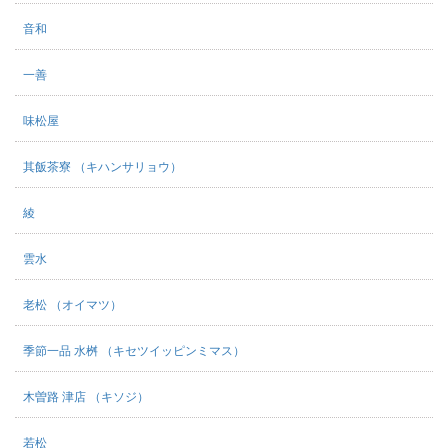
音和
一善
味松屋
其飯茶寮 （キハンサリョウ）
綾
雲水
老松 （オイマツ）
季節一品 水桝 （キセツイッピンミマス）
木曽路 津店 （キソジ）
若松