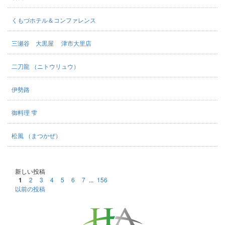
くもづホテル＆コンファレンス
三瀬谷 大黒屋 津市大里店
二刀龍 （ニトウリュウ）
伊勢路
御料理 雫
松風 （まつかぜ）
新しい投稿
1
2
3
4
5
6
7
...
156
以前の投稿