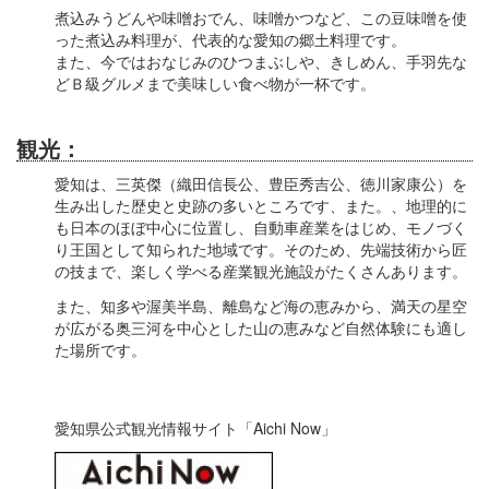
煮込みうどんや味噌おでん、味噌かつなど、この豆味噌を使
った煮込み料理が、代表的な愛知の郷土料理です。
また、今ではおなじみのひつまぶしや、きしめん、手羽先な
どＢ級グルメまで美味しい食べ物が一杯です。
観光：
愛知は、三英傑（織田信長公、豊臣秀吉公、徳川家康公）を
生み出した歴史と史跡の多いところです、また。、地理的に
も日本のほぼ中心に位置し、自動車産業をはじめ、モノづく
り王国として知られた地域です。そのため、先端技術から匠
の技まで、楽しく学べる産業観光施設がたくさんあります。
また、知多や渥美半島、離島など海の恵みから、満天の星空
が広がる奥三河を中心とした山の恵みなど自然体験にも適し
た場所です。
愛知県公式観光情報サイト「Aichi Now」